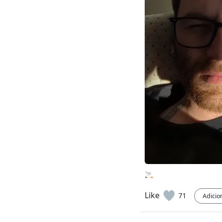
🚬
Like
71
Adicio