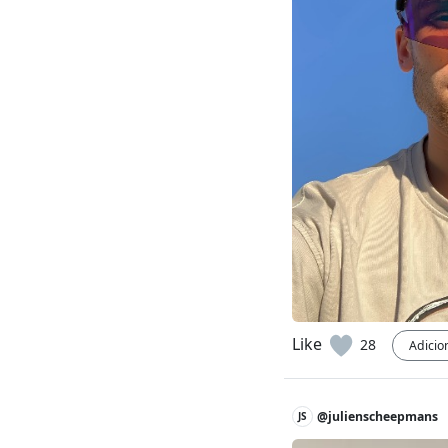
Like
28
Adicio
@julienscheepmans
JS