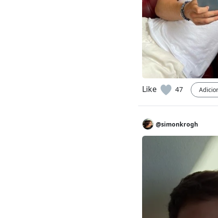
Like
47
Adicio
@simonkrogh