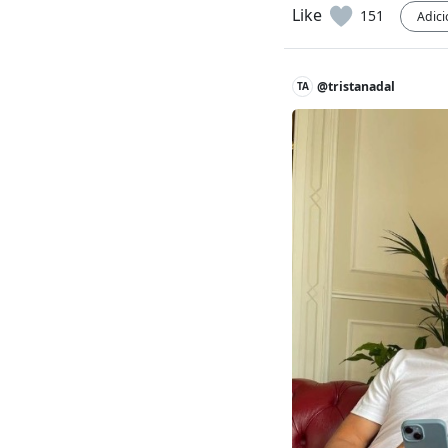
Like
151
Adic
@tristanadal
TA